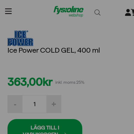
Gå
till
innehållet
Ice Power COLD GEL, 400 ml
363,00
kr
inkl. moms 25%
Ice
-
+
Power
COLD
GEL,
400
ml
LÄGG TILL I
mängd