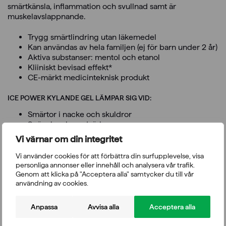
smärtkänsla, inflammation och svullnad samt är
muskelavslappnande.
Trygg smärtlindring utan läkemedel
Kan användas av hela familjen (ej för barn under 2 år)
Aktiva substanser: mentol och etanol
Kliiniskt bevisad effekt*
CE-märkt medicinteknisk produkt
ICE POWER KYLANDE GEL LÄMPAR SIG VID:
Smärtor i nacke och skuldror
Spänningshuvudvärk
Ryggsmärtor orsakade av muskelbesvär
Vi värnar om din integritet
Växtvärk hos barn (från 2 år gammal)
Återhämtning efter ansträngning
Vi använder cookies för att förbättra din surfupplevelse, visa
personliga annonser eller innehåll och analysera vår trafik.
Genom att klicka på "Acceptera alla" samtycker du till vår
SÅ HÄR ANVÄNDER DU ICE POWER KYLANDE GEL:
användning av cookies.
Bred ut gel över det område som ska behandlas med 3–6
timmars mellanrum, ända tills smärtan och
Anpassa
Avvisa alla
Acceptera alla
muskelömheten lindrats. Låt gelen sugas upp i huden,
massera inte!