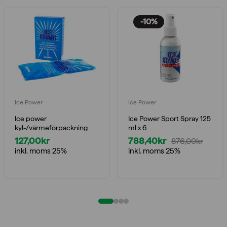
-10%
Ice Power
Ice Power
Ice power
Ice Power Sport Spray 125
kyl-/värmeförpackning
ml x 6
127,00
kr
788,40
kr
876,00
kr
Det
Det
inkl. moms 25%
inkl. moms 25%
ursprungliga
nuvarande
priset
priset
var:
är:
876,00kr.
788,40kr.