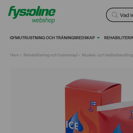
Gå
till
Produktsökn
innehållet
GYMUTRUSTNING OCH TRÄNINGSREDSKAP
REHABILITERI
Hem
›
Rehabilitering och fysioterapi
›
Muskel- och ledbehandling