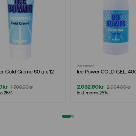
Ice Power
er Cold Creme 60 g x 12
Ice Power COLD GEL, 400
0
kr
2.032,80
kr
1.500,00
kr
2.904,00
kr
Det
Det
ms 25%
inkl. moms 25%
gliga
nde
ursprungliga
nuvarande
priset
priset
var:
är:
0kr.
0kr.
2.904,00kr.
2.032,80kr.