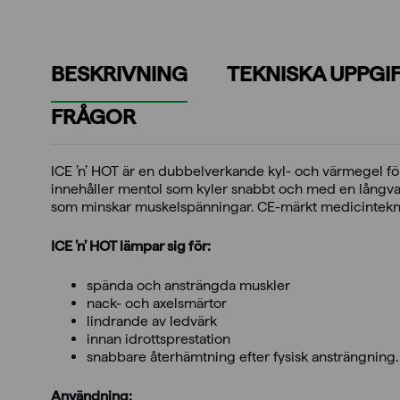
BESKRIVNING
TEKNISKA UPPGI
FRÅGOR
ICE ’n’ HOT är en dubbelverkande kyl- och värmegel för
innehåller mentol som kyler snabbt och med en långvari
som minskar muskelspänningar. CE-märkt medicintekni
ICE ’n’ HOT lämpar sig för:
spända och ansträngda muskler
nack- och axelsmärtor
lindrande av ledvärk
innan idrottsprestation
snabbare återhämtning efter fysisk ansträngning.
Användning: