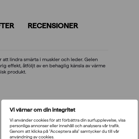
FTER
RECENSIONER
 att lindra smärta i muskler och leder. Gelen
g effekt, åtföljt av en behaglig känsla av värme
sk produkt.
Vi värnar om din integritet
Vi använder cookies för att förbättra din surfupplevelse, visa
personliga annonser eller innehåll och analysera vår trafik.
Genom att klicka på "Acceptera alla" samtycker du till vår
användning av cookies.