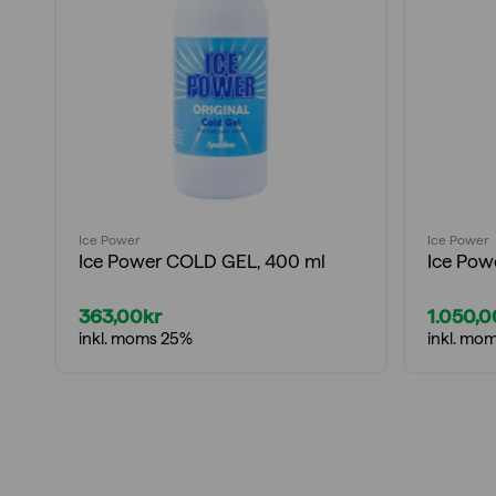
Ice Power
Ice Power
Ice Power COLD GEL, 400 ml
Ice Pow
363,00
kr
1.050,0
Det
Det
inkl. moms 25%
inkl. mo
ursprun
nuvara
priset
priset
var:
är:
1.500,0
1.050,0