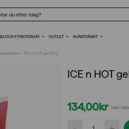
ing
NG OCH FYSIOTERAPI
OUTLET
KUNDTJÄNST
s­produkter
› ICE n HOT gel 90 g
ICE n HOT ge
134,00
kr
inkl. m
ICE
-
+
n