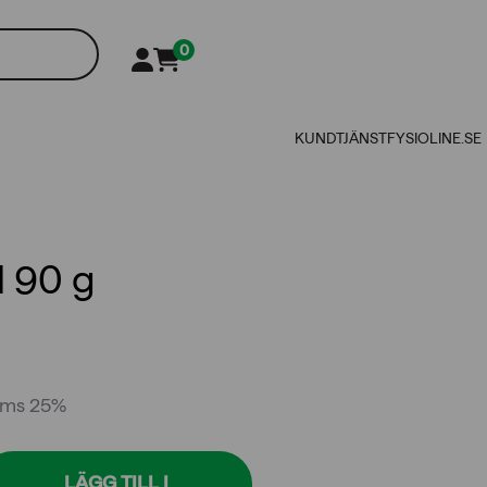
0
KUNDTJÄNST
FYSIOLINE.SE
l 90 g
oms 25%
LÄGG TILL I