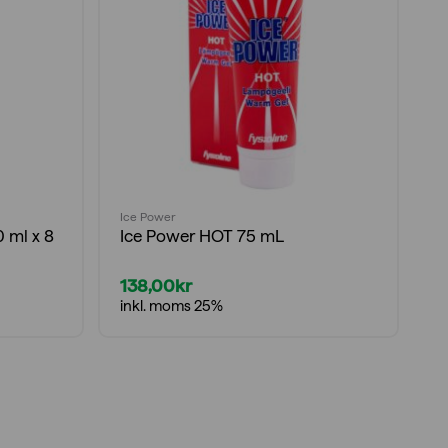
Ice Power
Ic
 ml x 8
Ice Power HOT 75 mL
I
138,00
kr
1
inkl. moms 25%
i