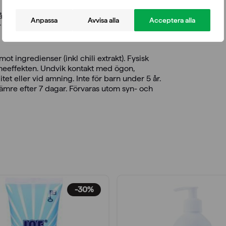
ger om dagen eller efter behov. Tvätta alltid
Anpassa
Avvisa alla
Acceptera alla
sig också för långvarigt bruk. Lämpar sig för
ot ingredienser (inkl chili extrakt). Fysisk
ärmeeffekten. Undvik kontakt med ögon,
t eller vid amning. Inte för barn under 5 år.
ämre efter 7 dagar. Förvaras utom syn- och
-30%