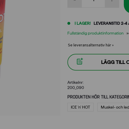
HOT
gel
90
g
I LAGER!
LEVERANSTID 2-4
mängd
Fullständig produktinformation
Se leveransalternativ här »
LÄGG TILL
Artikelnr:
200_090
PRODUKTEN HÖR TILL KATEGORI
ICE ’n’ HOT
Muskel- och le