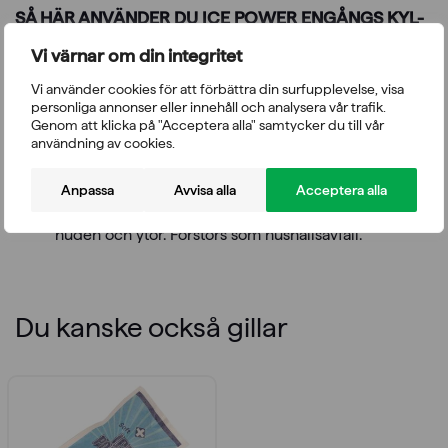
SÅ HÄR ANVÄNDER DU ICE POWER ENGÅNGS KYL-
PACKNING:
Vi värnar om din integritet
Knäck den inre vattenpåsen och skaka
Vi använder cookies för att förbättra din surfupplevelse, visa
förpackningen. Behandlingstid 30 min. Vid sårig hud
personliga annonser eller innehåll och analysera vår trafik.
använd förband mellan hud och kylkompress.
Genom att klicka på "Acceptera alla" samtycker du till vår
Behandling kan effektiveras genom att hålla det
användning av cookies.
skadade området upplyft och genom att använda
kompressförband. Sök läkarhjälp vid behov.
Anpassa
Avvisa alla
Acceptera alla
Förvara kylkompressen i rumstemperatur. Om påsen
skadas och läckage uppstår, skölj bort vätskan från
huden och ytor. Förstörs som hushållsavfall.
Du kanske också gillar