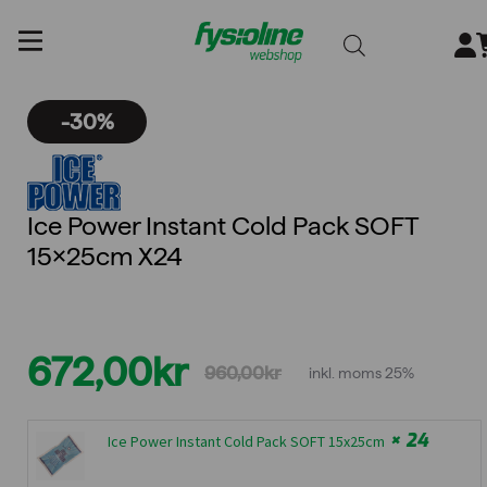
Gå
till
innehållet
-30%
Ice Power Instant Cold Pack SOFT
15x25cm X24
672,00
kr
960,00
kr
inkl. moms 25%
Det
Det
ursprungliga
nuvarande
× 24
Ice Power Instant Cold Pack SOFT 15x25cm