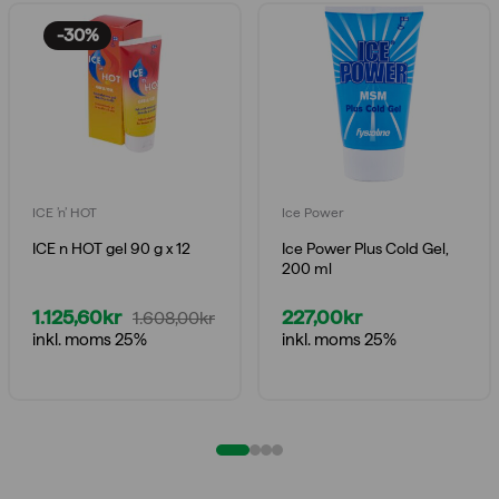
-30%
ICE ’n’ HOT
Ice Power
ICE n HOT gel 90 g x 12
Ice Power Plus Cold Gel,
200 ml
1.125,60
kr
227,00
kr
1.608,00
kr
Det
Det
inkl. moms 25%
inkl. moms 25%
ursprungliga
nuvarande
priset
priset
var:
är:
1.608,00kr.
1.125,60kr.