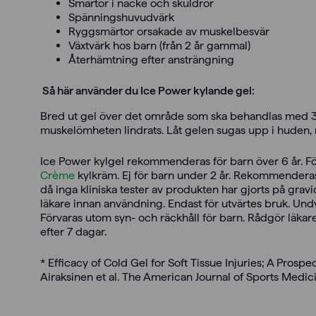
Smärtor i nacke och skuldror
Spänningshuvudvärk
Ryggsmärtor orsakade av muskelbesvär
Växtvärk hos barn (från 2 år gammal)
Återhämtning efter ansträngning
Så här använder du Ice Power kylande gel:
Bred ut gel över det område som ska behandlas med 3
muskelömheten lindrats. Låt gelen sugas upp i huden, 
Ice Power kylgel rekommenderas för barn över 6 år. 
Crème
kylkräm. Ej för barn under 2 år. Rekommenderas
då inga kliniska tester av produkten har gjorts på gravid
läkare innan användning. Endast för utvärtes bruk. Und
Förvaras utom syn- och räckhåll för barn. Rådgör läka
efter 7 dagar.
* Efficacy of Cold Gel for Soft Tissue Injuries; A Pros
Airaksinen et al. The American Journal of Sports Medicin