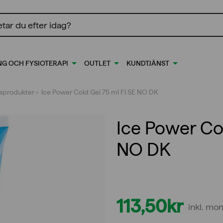
ing
NG OCH FYSIOTERAPI
OUTLET
KUNDTJÄNST
s­produkter
› Ice Power Cold Gel 75 ml FI SE NO DK
Ice Power Col
NO DK
113,50
kr
inkl. m