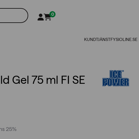
0
KUNDTJÄNST
FYSIOLINE.SE
d Gel 75 ml FI SE
oms 25%