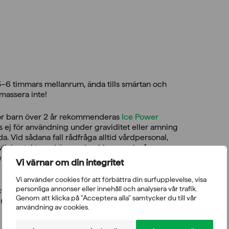
–6 timmars mellanrum, ända tills smärtan och
massera inte!
För barn över 2 år rekommenderas
Ice Power
 ej för användning under graviditet eller amning
a. Vid sådana fall rådfråga alltid vårdpersonal,
vik kontakt med ögon, slemhinnor och sår.
re om du inte mår bättre eller om du mår sämre
Vi värnar om din integritet
Vi använder cookies för att förbättra din surfupplevelse, visa
personliga annonser eller innehåll och analysera vår trafik.
pective Randomized Double-Blinded Trial.
Genom att klicka på "Acceptera alla" samtycker du till vår
e, Vol. 31, No. 5, 2003
användning av cookies.