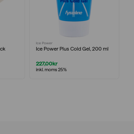
Ice Power
Ic
ack
Ice Power Plus Cold Gel, 200 ml
I
227,00
kr
7
D
D
inkl. moms 25%
i
u
n
p
p
v
är
8
7