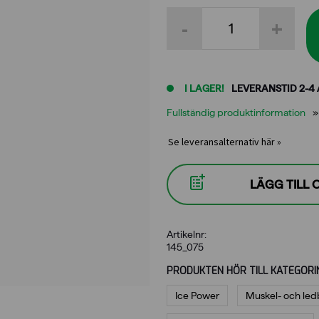
Ice
-
+
Power
Cold
Gel
75
ml
I LAGER!
LEVERANSTID 2-4
FI
SE
Fullständig produktinformation
NO
DK
Se leveransalternativ här »
mängd
LÄGG TILL
Artikelnr:
145_075
PRODUKTEN HÖR TILL KATEGORI
Ice Power
Muskel- och led