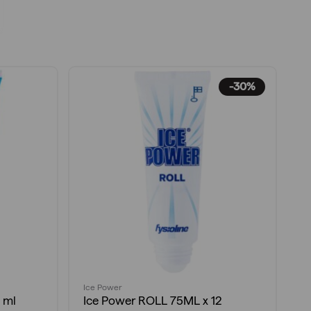
-30%
Ice Power
Ic
 ml
Ice Power ROLL 75ML x 12
I