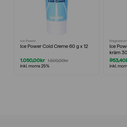
Ice Power
Magnesium
Ice Power Cold Creme 60 g x 12
Ice Pow
kräm 30
1.050,00
kr
953,40
1.500,00
kr
Det
Det
Det
Det
inkl. moms 25%
inkl. mo
ursprungliga
nuvarande
ursprun
nuvara
priset
priset
priset
priset
var:
är:
var:
är:
1.500,00kr.
1.050,00kr.
1.362,0
953,40k