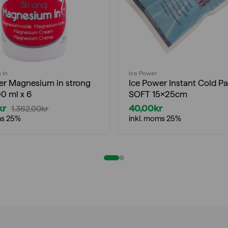
 In
Ice Power
er Magnesium in strong
Ice Power Instant Cold P
0 ml x 6
SOFT 15x25cm
kr
40,00
kr
1.362,00
kr
ms 25%
inkl. moms 25%
gliga
nde
0kr.
r.