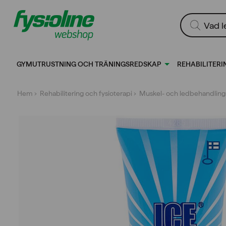
Gå
till
Produktsökn
innehållet
GYMUTRUSTNING OCH TRÄNINGSREDSKAP
REHABILITERI
Hem
›
Rehabilitering och fysioterapi
›
Muskel- och ledbehandling