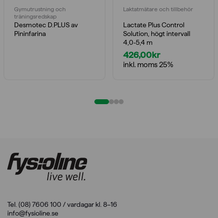
Gymutrustning och
Laktatmätare och tillbehör
träningsredskap
Desmotec D.PLUS av
Lactate Plus Control
Pininfarina
Solution, högt intervall
4,0-5,4 m
426,00
kr
inkl. moms 25%
Tel. (08) 7606 100 / vardagar kl. 8–16
info@fysioline.se