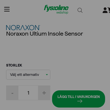
Gå
till
innehållet
Noraxon Ultium Insole Sensor
STORLEK
Noraxon
-
+
Ultium
Insole
LÄGG TILL I VARUKORGEN
Sensor
mängd