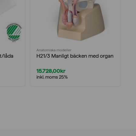
Anatomiska modeller
An
t/låda
H21/3 Manligt bäcken med organ
X
m
15.728,00
kr
5
inkl. moms 25%
i