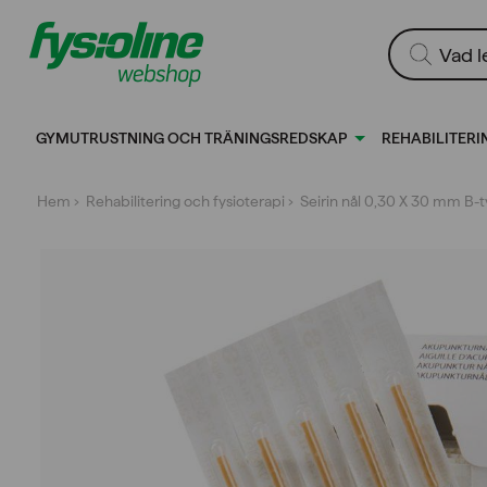
Gå
till
Produktsökn
innehållet
GYMUTRUSTNING OCH TRÄNINGSREDSKAP
REHABILITERI
Hem
›
Rehabilitering och fysioterapi
› Seirin nål 0,30 X 30 mm B-