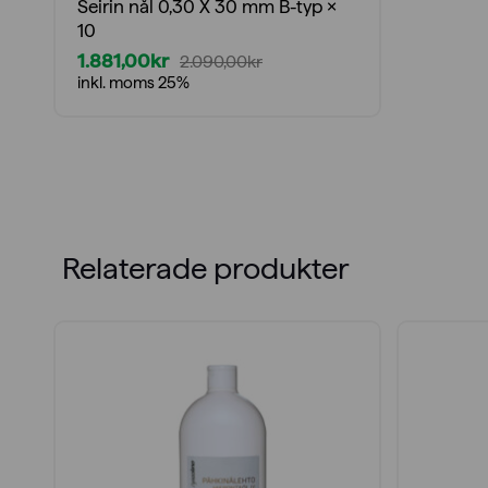
Seirin nål 0,30 X 30 mm B-typ ×
10
1.881,00
kr
2.090,00
kr
Det
Det
inkl. moms 25%
ursprungliga
nuvarande
priset
priset
var:
är:
2.090,00kr.
1.881,00kr.
Relaterade produkter