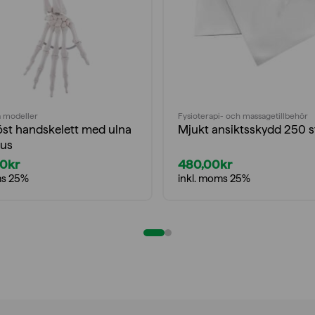
 modeller
Fysioterapi- och massagetillbehör
öst handskelett med ulna
Mjukt ansiktsskydd 250 s
ius
00
kr
480,00
kr
ms 25%
inkl. moms 25%