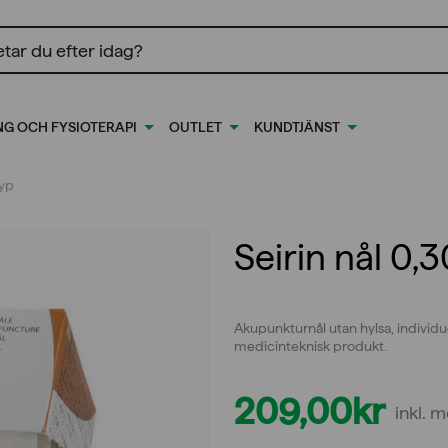
ing
NG OCH FYSIOTERAPI
OUTLET
KUNDTJÄNST
typ
Seirin nål 0,
Akupunkturnål utan hylsa, individ
medicinteknisk produkt.
209,00
kr
inkl. 