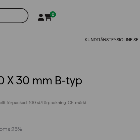
0
KUNDTJÄNST
FYSIOLINE.SE
30 X 30 mm B-typ
uellt förpackad. 100 st/förpackning. CE-märkt
moms 25%