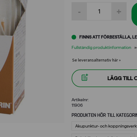
Seirin
-
+
nål
0,30
X
30
mm
FINNS ATT FÖRBESTÄLLA, LE
B-
typ
Fullständig produktinformation
mängd
Se leveransalternativ här »
LÄGG TILL
Artikelnr:
11906
PRODUKTEN HÖR TILL KATEGORI
Akupunktur- och koppningsverk