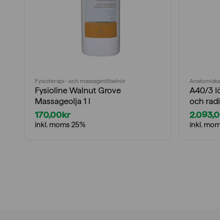
Fysioterapi- och massagetillbehör
Anatomiska
Fysioline Walnut Grove
A40/3 l
Massageolja 1 l
och rad
170,00
kr
2.093,
inkl. moms 25%
inkl. mo