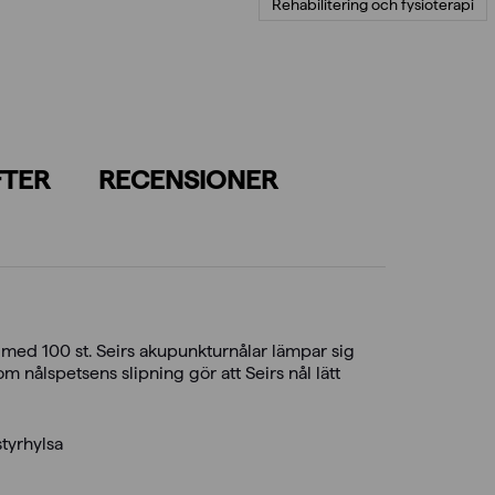
Rehabilitering och fysioterapi
FTER
RECENSIONER
 med 100 st. Seirs akupunkturnålar lämpar sig
 nålspetsens slipning gör att Seirs nål lätt
styrhylsa