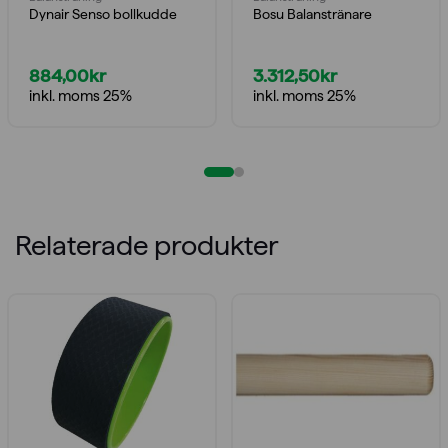
Dynair Senso bollkudde
Bosu Balanstränare
884,00
kr
3.312,50
kr
inkl. moms 25%
inkl. moms 25%
Relaterade produkter