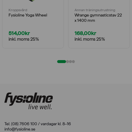
Kroppsvård
Annan träningsutrustning
Fysioline Yoga Wheel
Wrange gymnasticstav 22
x 1400 mm
514,00
kr
168,00
kr
inkl. moms 25%
inkl. moms 25%
Tel. (08) 7606 100 / vardagar kl. 8–16
info@fysioline.se