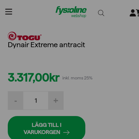
Gå
till
innehållet
Dynair Extreme antracit
3.317,00
kr
inkl. moms 25%
Dynair
-
+
Extreme
antracit
mängd
LÄGG TILL I
VARUKORGEN