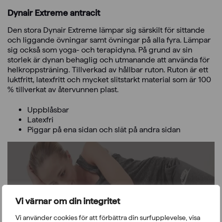
Dynair Extreme antracit
Den stora Dynair Extreme lämpar sig särskilt för sittande
och liggande övningar samt övningar på alla fyra. Lämpar
sig också som yoga- och terapidyna. På grund av sin
storlek är dynan behaglig och utmanande att använda för
helkroppsträning. Tillverkad av hållbar ruton. Ruton är ett
luktfritt, latexfritt och mycket slitstarkt material som är 100
% tillverkat av återvunnen plast.
Uppblåsbar
Latexfri
Piggar på ena sidan och slät på andra sidan
Vi värnar om din integritet
Vänligen acceptera funktionella, analys, annonsering
cookies för att komma åt detta innehåll
Vi använder cookies för att förbättra din surfupplevelse, visa