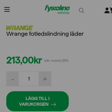
Gå
till
innehållet
Wrange fotledslindning läder
213,00
kr
inkl. moms 25%
Wrange
-
+
fotledslindning
läder
mängd
LÄGG TILL I
VARUKORGEN