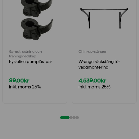
Gymutrustning och
Chin-up-stänger
träningsredskap
Fysioline pumplås, par
Wrange räckstång för
väggmontering
99,00
kr
4.539,00
kr
inkl. moms 25%
inkl. moms 25%