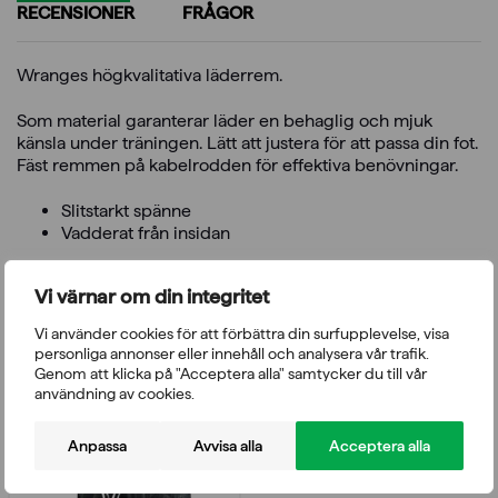
RECENSIONER
FRÅGOR
Wranges högkvalitativa läderrem.
Som material garanterar läder en behaglig och mjuk
känsla under träningen. Lätt att justera för att passa din fot.
Fäst remmen på kabelrodden för effektiva benövningar.
Slitstarkt spänne
Vadderat från insidan
Vi värnar om din integritet
Du kanske också gillar
Vi använder cookies för att förbättra din surfupplevelse, visa
personliga annonser eller innehåll och analysera vår trafik.
Genom att klicka på "Acceptera alla" samtycker du till vår
användning av cookies.
Anpassa
Avvisa alla
Acceptera alla