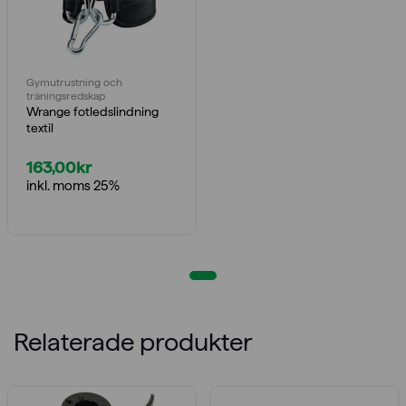
Gymutrustning och
träningsredskap
Wrange fotledslindning
textil
163,00
kr
inkl. moms 25%
Relaterade produkter