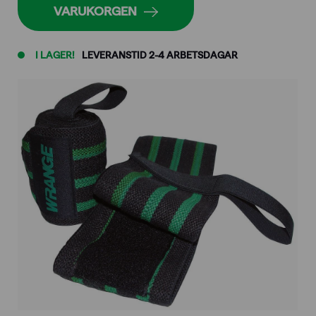
mängd
VARUKORGEN
I LAGER!
LEVERANSTID 2-4 ARBETSDAGAR