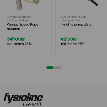
Gymutrustning och
Gymutrustning och
träningsredskap
träningsredskap
Wrange Speed Rope
Fysioline pumpstång
hopprep
349,00
kr
417,00
kr
inkl. moms 25%
inkl. moms 25%