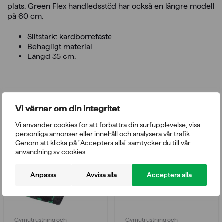
plats. Green Flex handledsstöd har också en längre modell
på 60 cm.
Slitstarkt kardborrefäste
Behagligt material
Längd 35 cm.
Du kanske också gillar
Vi värnar om din integritet
Vi använder cookies för att förbättra din surfupplevelse, visa
personliga annonser eller innehåll och analysera vår trafik.
Genom att klicka på "Acceptera alla" samtycker du till vår
användning av cookies.
Anpassa
Avvisa alla
Acceptera alla
Gymutrustning och
Gymutrustning och