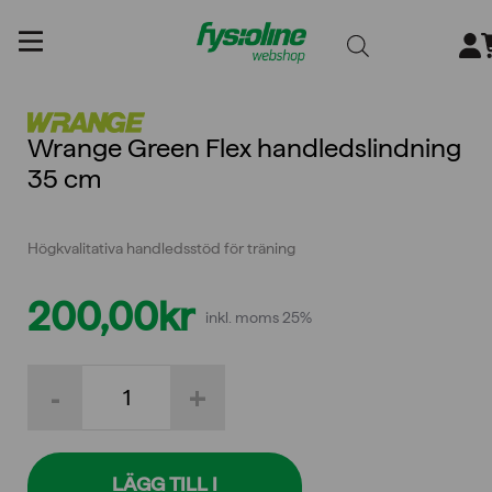
Gå
till
innehållet
Wrange Green Flex handledslindning
35 cm
Högkvalitativa handledsstöd för träning
200,00
kr
inkl. moms 25%
Wrange
-
+
Green
Flex
handledslindning
35
cm
LÄGG TILL I