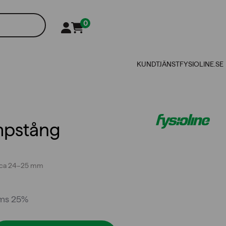
0
KUNDTJÄNST
FYSIOLINE.SE
mpstång
 ca 24–25 mm
oms 25%