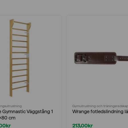
ingsutrustning
Gymutrustning och träningsredska
ne Gymnastic Väggstång 1
Wrange fotledslindning l
0×80 cm
,00
kr
213,00
kr