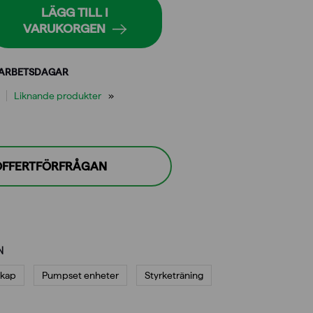
LÄGG TILL I
VARUKORGEN
 ARBETSDAGAR
Liknande produkter
 OFFERTFÖRFRÅGAN
N
skap
Pumpset enheter
Styrketräning