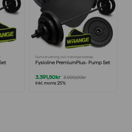
p
Gymutrustning och träningsredskap
Set
Fysioline PremiumPlus- Pump Set
3.391,50
kr
3.990,00
kr
Det
Det
inkl. moms 25%
ursprungliga
nuvarande
priset
priset
var:
är:
3.990,00kr.
3.391,50kr.