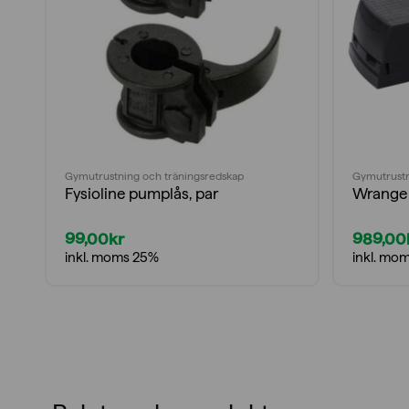
Gymutrustning och träningsredskap
Gymutrustn
Fysioline pumplås, par
Wrange 
99,00
kr
989,00
inkl. moms 25%
inkl. mo