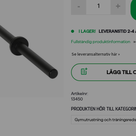
-
+
pumpstång
mängd
I LAGER!
LEVERANSTID 2-4
Fullständig produktinformation
Se leveransalternativ här »
LÄGG TILL
Artikelnr:
13450
PRODUKTEN HÖR TILL KATEGORI
Gymutrustning och träningsred