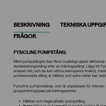
BESKRIVNING
TEKNISKA UPPGI
FRÅGOR
FYSIOLINE PUMPSTÅNG
Med pumpstången kan flera muskelgrupper aktiveras 
styrketräningsstång eller en träningsstång. Lägg till F
önskad vikt, och du kan utföra exempelvis knäböj, mark
professionella stång är hållbar och extra vikter kan ladd
Fysioline pumpredskap, som är anpassade för intensi
gruppträningspass på träningscenter.
Hållbar och högkvalitativ pumpstång
Pumpstången är kompatibel med Fysioline Pump 