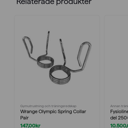
Relaterade produkter
Gymutrustning och träningsredskap
Annan trän
Wrange Olympic Spring Collar
Fysioli
Pair
del 25
147,00
kr
10.500