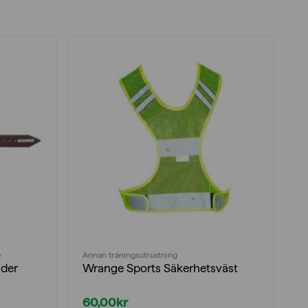
p
Annan träningsutrustning
Gy
äder
Wrange Sports Säkerhetsväst
W
60,00
kr
3