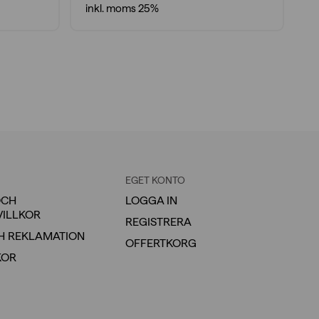
inkl. moms 25%
i
EGET KONTO
OCH
LOGGA IN
VILLKOR
REGISTRERA
H REKLAMATION
OFFERTKORG
KOR