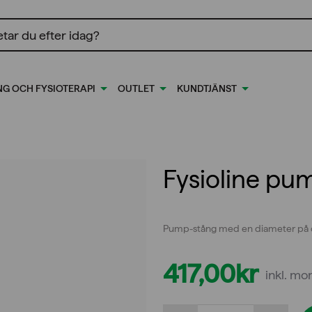
ing
NG OCH FYSIOTERAPI
OUTLET
KUNDTJÄNST
Fysioline pu
Pump-stång med en diameter på
417,00
kr
inkl. m
Fysioline