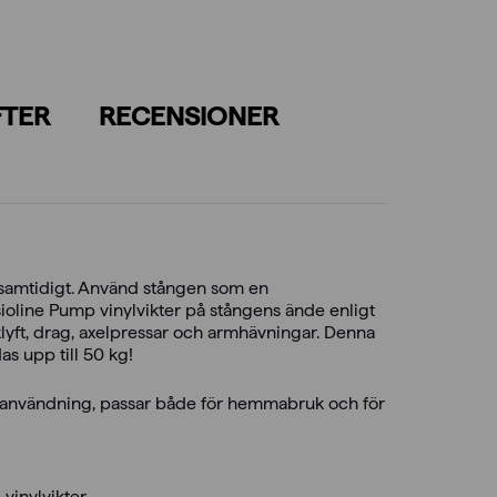
FTER
RECENSIONER
samtidigt. Använd stången som en
ysioline Pump vinylvikter på stångens ände enligt
lyft, drag, axelpressar och armhävningar. Denna
as upp till 50 kg!
v användning, passar både för hemmabruk och för
vinylvikter