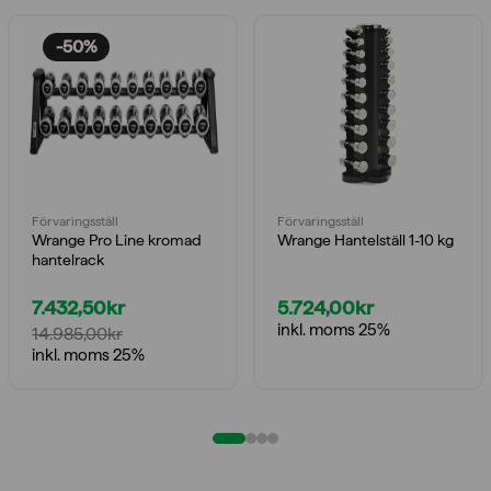
-50%
Förvaringsställ
Förvaringsställ
Wrange Pro Line kromad
Wrange Hantelställ 1-10 kg
hantelrack
7.432,50
kr
5.724,00
kr
inkl. moms 25%
14.985,00
kr
Det
Det
inkl. moms 25%
ursprungliga
nuvarande
priset
priset
var:
är:
14.985,00kr.
7.432,50kr.