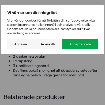
Wrange Pro Line Crosstraining Rack
Vi värnar om din integritet
Elegant svart Wrange Pro Line Crosstraining rack –
Vi använder cookies för att förbättra din surfupplevelse, visa
träningsställning för utomhusbruk. Setet innehåller
personliga annonser eller innehåll och analysera vår trafik.
tillbehören som visas på bilden.
Genom att klicka på "Acceptera alla" samtycker du till vår
användning av cookies.
Setet innehåller:
Anpassa
Avvisa alla
Acceptera alla
4 x haklyftstång
1 x flying pull-up bar
2 x säkerhetsbyglar
1 x dipstång
3 x bollkastningsbord
Det finns också möjlighet att skräddarsy setet efter
dina egna behov. Fråga gärna för mer info!
Relaterade produkter