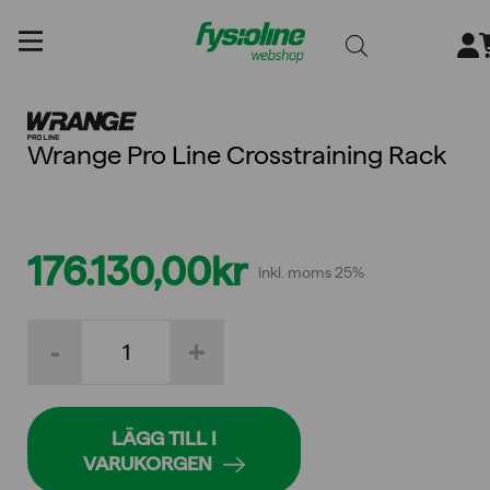
Gå
till
innehållet
Wrange Pro Line Crosstraining Rack
176.130,00
kr
inkl. moms 25%
Wrange
-
+
Pro
Line
Crosstraining
Rack
mängd
LÄGG TILL I
VARUKORGEN