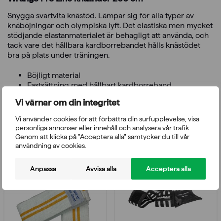
Snygga svartvita knästöd. Lämpar sig för alla typer av
knäböjningar och olympiska lyft. Det elastiska men mycket
stödjande elastanmaterialet är behagligt att använda, och
tack vare det hållbara kardborrebandet hålls knästödet
bra på plats under träningen.
Böjligt material
Fastsättning med hållbart kardborreband
Vi värnar om din integritet
Vi använder cookies för att förbättra din surfupplevelse, visa
Du kanske också gillar
personliga annonser eller innehåll och analysera vår trafik.
Genom att klicka på "Acceptera alla" samtycker du till vår
användning av cookies.
Anpassa
Avvisa alla
Acceptera alla