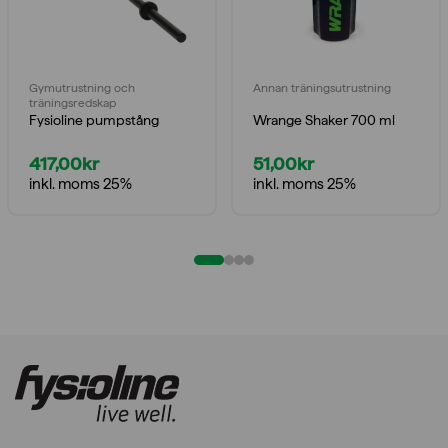
Gymutrustning och
Annan träningsutrustning
träningsredskap
Fysioline pumpstång
Wrange Shaker 700 ml
417,00
kr
51,00
kr
inkl. moms 25%
inkl. moms 25%