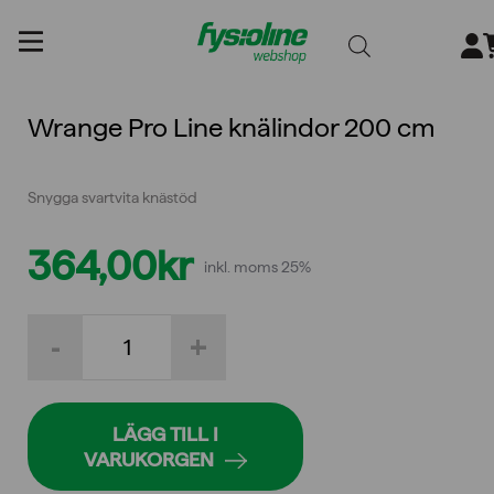
Gå
till
innehållet
Wrange Pro Line knälindor 200 cm
Snygga svartvita knästöd
364,00
kr
inkl. moms 25%
Wrange
-
+
Pro
Line
knälindor
200
cm
LÄGG TILL I
mängd
VARUKORGEN