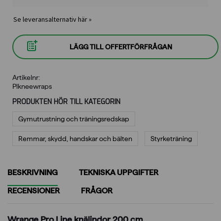
Se leveransalternativ här »
LÄGG TILL OFFERTFÖRFRÅGAN
Artikelnr:
Plkneewraps
PRODUKTEN HÖR TILL KATEGORIN
Gymutrustning och träningsredskap
Remmar, skydd, handskar och bälten
Styrketräning
BESKRIVNING
TEKNISKA UPPGIFTER
RECENSIONER
FRÅGOR
Wrange Pro Line knälindor 200 cm