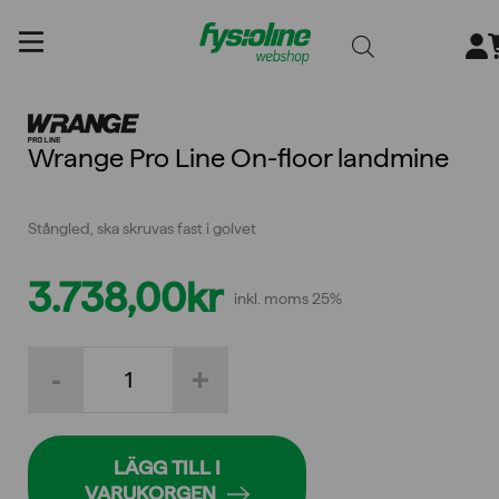
Gå
till
innehållet
Wrange Pro Line On-floor landmine
Stångled, ska skruvas fast i golvet
3.738,00
kr
inkl. moms 25%
Wrange
-
+
Pro
Line
On-
floor
landmine
LÄGG TILL I
mängd
VARUKORGEN