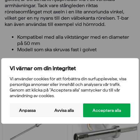
armhävningar. Tack vare stångleden riktas
rörelseomfånget mot axeln i en lite annorlunda vinkel,
vilket ger en ny nyans till den välbekanta rörelsen. T-bar
kan även användas till exempel vid hörnrodd.
Kompatibel med alla viktstänger med en diameter
på 50 mm
Modell som ska skruvas fast i golvet
Vi värnar om din integritet
Du kanske också gillar
Vi använder cookies för att förbättra din surfupplevelse, visa
personliga annonser eller innehåll och analysera vår trafik.
Genom att klicka på "Acceptera alla" samtycker du till vår
användning av cookies.
Anpassa
Avvisa alla
Acceptera alla