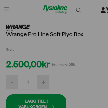
Gå
till
innehållet
Wrange Pro Line Soft Plyo Box
Svart
2.500,00
kr
inkl. moms 25%
Wrange
-
+
Pro
Line
Soft
Plyo
Box
LÄGG TILL I
mängd
VARUKORGEN