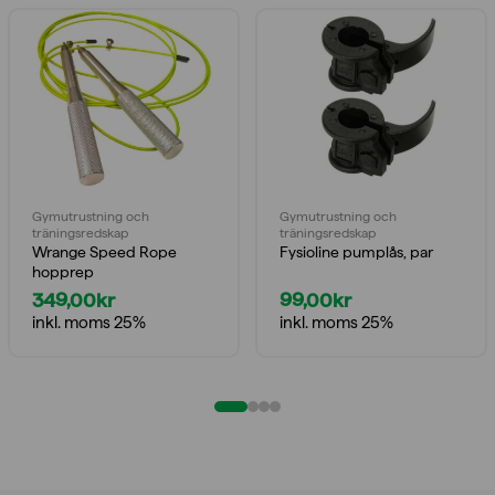
Gymutrustning och
Gymutrustning och
träningsredskap
träningsredskap
Wrange Speed Rope
Fysioline pumplås, par
hopprep
349,00
kr
99,00
kr
inkl. moms 25%
inkl. moms 25%