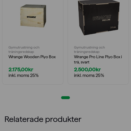
Gymutrustning och
Gymutrustning och
träningsredskap
träningsredskap
Wrange Wooden Plyo Box
Wrange Pro Line Plyo Box i
trä, svart
2.175,00
kr
2.500,00
kr
inkl. moms 25%
inkl. moms 25%
Relaterade produkter