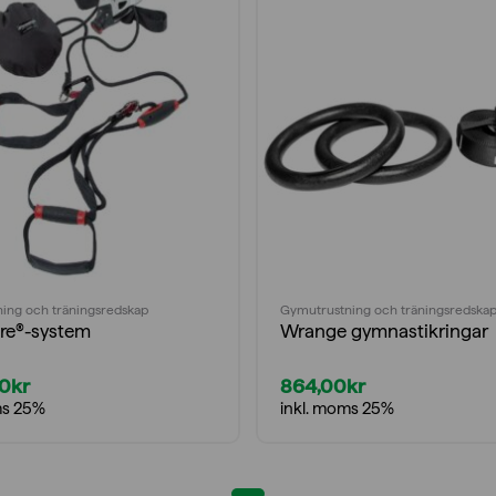
ing och träningsredskap
Gymutrustning och träningsredska
re®-system
Wrange gymnastikringar
00
kr
864,00
kr
ms 25%
inkl. moms 25%