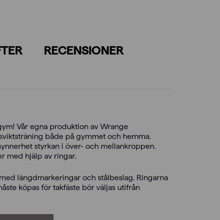
FTER
RECENSIONER
it-gym! Vår egna produktion av Wrange
ppsviktsträning både på gymmet och hemma.
 synnerhet styrkan i över- och mellankroppen.
r med hjälp av ringar.
r med längdmarkeringar och stålbeslag. Ringarna
te köpas för takfäste bör väljas utifrån