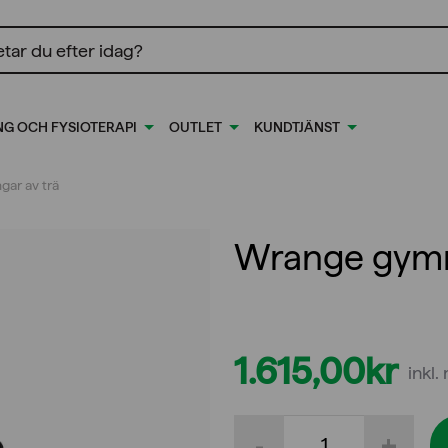
ing
NG OCH FYSIOTERAPI
OUTLET
KUNDTJÄNST
gar av trä
Wrange gymna
1.615,00
kr
inkl
Wrange
-
+
gymnastikringar