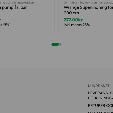
ing och träningsredskap
Gymutrustning och träningsredska
e pumplås, par
Wrange Superlindning fö
200 cm
r
373,00
kr
ms 25%
inkl. moms 25%
KUNDTJÄNST
LEVERANS- 
BETALNINGS
RETURER OC