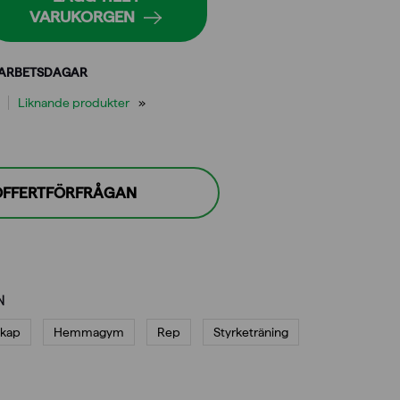
VARUKORGEN
 ARBETSDAGAR
Liknande produkter
 OFFERTFÖRFRÅGAN
N
skap
Hemmagym
Rep
Styrketräning