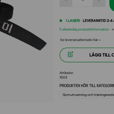
av
trä
mängd
I LAGER!
LEVERANSTID 2-4
Fullständig produktinformation
Se leveransalternativ här »
LÄGG TILL
Artikelnr:
1503
PRODUKTEN HÖR TILL KATEGORI
Gymutrustning och träningsred