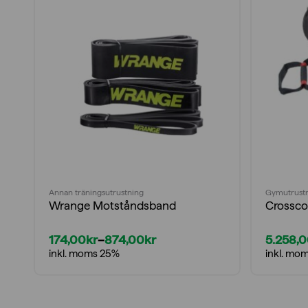
Annan träningsutrustning
Gymutrustn
Wrange Motståndsband
Crossco
174,00
kr
–
874,00
kr
5.258,
Prisintervall:
inkl. moms 25%
inkl. mo
174,00kr
till
874,00kr