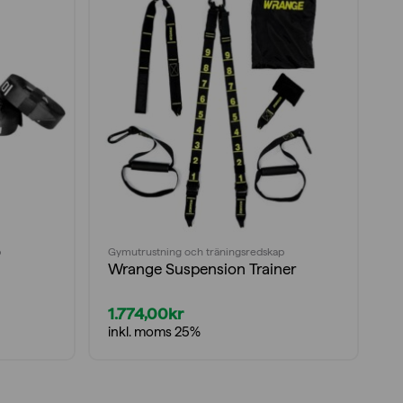
p
Gymutrustning och träningsredskap
Wrange Suspension Trainer
1.774,00
kr
inkl. moms 25%