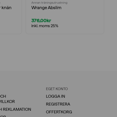
p
Annan träningsutrustning
An
r knän
Wrange Abslim
W
376,00
kr
5
inkl. moms 25%
i
EGET KONTO
OCH
LOGGA IN
VILLKOR
REGISTRERA
H REKLAMATION
OFFERTKORG