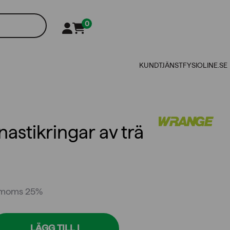
0
KUNDTJÄNST
FYSIOLINE.SE
stikringar av trä
. moms 25%
LÄGG TILL I