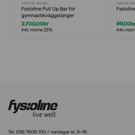
Chin-up-stänger
Gymutrustn
Fysioline Pull Up Bar för
Fysiolin
gymnastikväggstänger
2.700,00
kr
99,00
k
inkl. moms 25%
inkl. mo
Tel. (08) 7606 100 / vardagar kl. 8–16