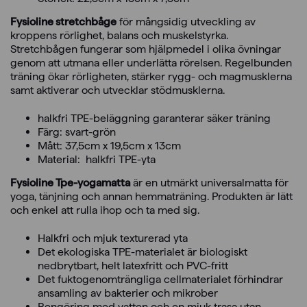
Fysioline stretchbåge
för mångsidig utveckling av
kroppens rörlighet, balans och muskelstyrka.
Stretchbågen fungerar som hjälpmedel i olika övningar
genom att utmana eller underlätta rörelsen. Regelbunden
träning ökar rörligheten, stärker rygg- och magmusklerna
samt aktiverar och utvecklar stödmusklerna.
halkfri TPE-beläggning garanterar säker träning
Färg: svart-grön
Mått: 37,5cm x 19,5cm x 13cm
Material: halkfri TPE-yta
Fysioline Tpe-yogamatta
är en utmärkt universalmatta för
yoga, tänjning och annan hemmaträning. Produkten är lätt
och enkel att rulla ihop och ta med sig.
Halkfri och mjuk texturerad yta
Det ekologiska TPE-materialet är biologiskt
nedbrytbart, helt latexfritt och PVC-fritt
Det fuktogenomträngliga cellmaterialet förhindrar
ansamling av bakterier och mikrober
Rengöring med vatten och en mjuk trasa utan