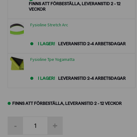
FINNS ATT FÖRBESTÄLLA, LEVERANSTID 2 - 12
var:
är:
VECKOR
1.178,00kr.
942,40kr.
Fysioline Stretch Arc
I LAGER!
LEVERANSTID 2-4 ARBETSDAGAR
Fysioline Tpe Yogamatta
I LAGER!
LEVERANSTID 2-4 ARBETSDAGAR
FINNS ATT FÖRBESTÄLLA, LEVERANSTID 2 - 12 VECKOR
Yogaset
-
+
2
-
Yogaplatta,