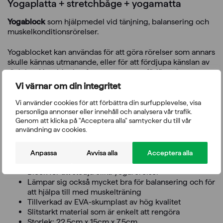
Yogaplatta + stretchbåge + yogamatta
Yogablock
som hjälpmedel vid tänjning, balansering och
muskelkonditionsrörelser.
Yogablocket kan användas för att göra rörelser som annars
skulle kännas utmanande, eller för att fördjupa känslan av
tänjning. Yogablocket fungerar som en förlängning av
händerna, stöder rygg, huvud och höfter och hjälper till att
Vi värnar om din integritet
öka medvetenheten om kroppens inriktningar. Yogabrick
är ett av de mest populära hjälpmedlen för stöd av träning.
Vi använder cookies för att förbättra din surfupplevelse, visa
Blocket är som mest användbart för nybörjare eller om
personliga annonser eller innehåll och analysera vår trafik.
Genom att klicka på "Acceptera alla" samtycker du till vår
fysiska begränsningar gör träningen utmanande. När din
användning av cookies.
nivå och dina färdigheter ökar kan du exempelvis använda
två block för att ta din träning till en ny mer utmanande
nivå.
Anpassa
Avvisa alla
Acceptera alla
Block för att stödja olika yogarörelser
Lämpar sig också mycket bra för balansering och för
att hjälpa till med muskelträning
Tillverkad av EVA-skumplast av hög kvalitet
Slitstarkt material som är enkelt att rengöra
Storlek: 22,5cm x 15cm x 7,5cm