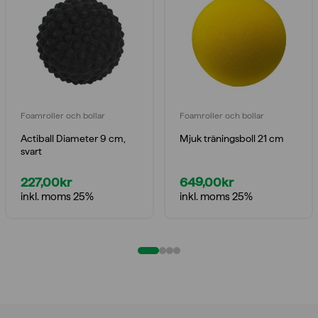
Foamroller och bollar
Foamroller och bollar
Actiball Diameter 9 cm,
Mjuk träningsboll 21 cm
svart
227,00
kr
649,00
kr
inkl. moms 25%
inkl. moms 25%