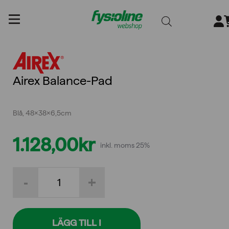
Gå
till
innehållet
Airex Balance-Pad
Blå, 48x38x6,5cm
1.128,00
kr
inkl. moms 25%
Airex
-
+
Balance-
Pad
mängd
LÄGG TILL I