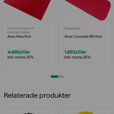
Gymutrustning och
Kroppsvård
träningsredskap
Airex Atlas Röd
Airex Coronella 185 Red
4.459,00
kr
1.693,00
kr
inkl. moms 25%
inkl. moms 25%
Relaterade produkter