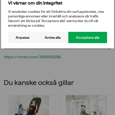
Vi värnar om din integritet
Vänligen acceptera funktionella, analys, annonsering
Vi använder cookies för att förbättra din surfupplevelse, visa
cookies för att komma åt detta innehåll
personliga annonser eller innehåll och analysera vår trafik.
Genom att klicka på "Acceptera alla" samtycker du till vår
användning av cookies.
Anpassa
Avvisa alla
Acceptera alla
https://vimeo.com/396668286
Du kanske också gillar