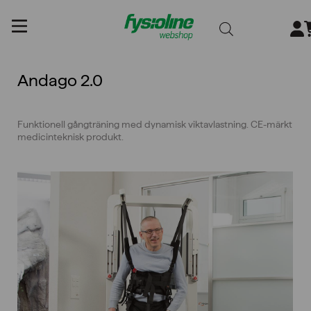
Gå
till
innehållet
Andago 2.0
Funktionell gångträning med dynamisk viktavlastning. CE-märkt
medicinteknisk produkt.