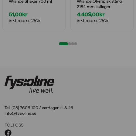
Wrange Shaker 700 ml
Wrange Olympisk stång,
2184 mm kullager
51,00
kr
4.409,00
kr
inkl. moms 25%
inkl. moms 25%
Tel. (08) 7606 100 / vardagar kl. 8–16
info@fysioline.se
FÖLJ OSS