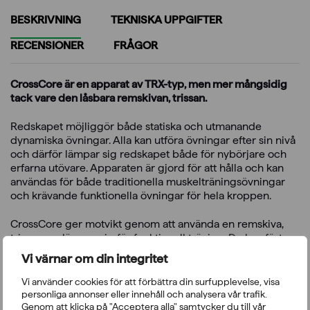
BESKRIVNING
TEKNISKA UPPGIFTER
RECENSIONER
FRÅGOR
CrossCore är en apparat av TRX-typ, men mer mångsidig
tack vare den låsbara remskivan, trissan.
Redskapet möjliggör både statiska och utmanande
dynamiska övningar. Alla kan utföra övningar efter sin nivå
och därför lämpar sig redskapet både för nybörjare och
erfarna utövare. Apparaten är gjord för att hålla och kan
användas för både traditionella muskelträningsövningar
och krävande funktionella övningar för hela kroppen.
CrossCore ger motvikt genom att använda en remskiva,
trissa som lämpar sig för funktionell träning. Du kan fästa
ringar, stång, sandsäck i apparaten – bara din fantasi sätter
Vi värnar om din integritet
gränser när det kommer till övningar. Oavsett vad du gör
eller hur du tränar, tillåter CrossCore att du gör dina
Vi använder cookies för att förbättra din surfupplevelse, visa
träningspass mångsidiga.
personliga annonser eller innehåll och analysera vår trafik.
Genom att klicka på "Acceptera alla" samtycker du till vår