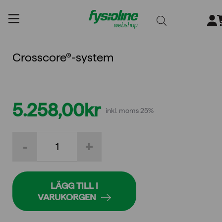
Gå
till
innehållet
Crosscore®-system
5.258,00
kr
inkl. moms 25%
Crosscore®-
-
+
system
mängd
LÄGG TILL I
VARUKORGEN