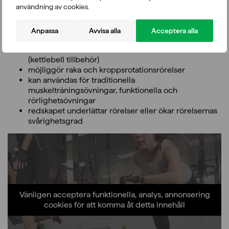
användning av cookies.
robust konstruktion och starkt träningsrep
enklare låsning och frigöring av remskivan
rope Adjuster Device™ möjliggör mycket enkel
Anpassa
Avvisa alla
Acceptera alla
justering av replängden
kan också användas som remskiva med kettlebells
(kettlebell tillbehör)
möjliggör raka och kroppsrotationsrörelser
kan användas för traditionella
muskelträningsövningar, funktionella och
rörlighetsövningar
redskapet underlättar rörelser eller ökar rörelsernas
svårighetsgrad
Vänligen acceptera funktionella, analys, annonsering
cookies för att komma åt detta innehåll