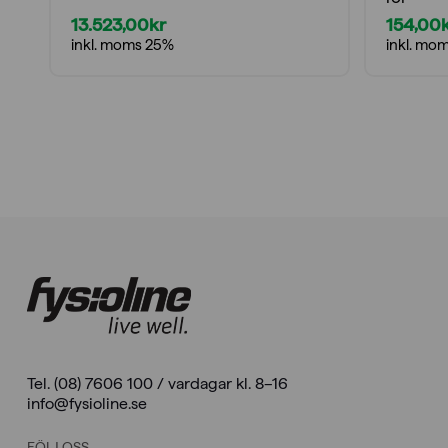
13.523,00
kr
154,00
inkl. moms 25%
inkl. mo
Tel. (08) 7606 100 / vardagar kl. 8–16
info@fysioline.se
FÖLJ OSS