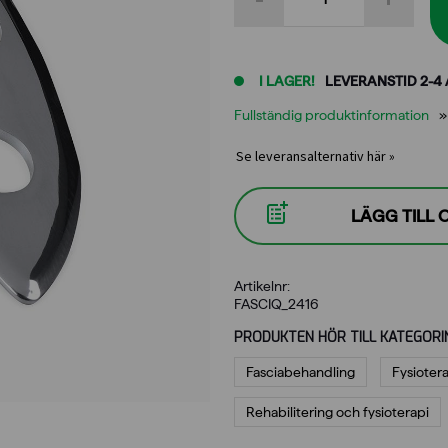
D
-
The
Artist
I LAGER!
LEVERANSTID 2-4
mängd
Fullständig produktinformation
Se leveransalternativ här »
LÄGG TILL
Artikelnr:
FASCIQ_2416
PRODUKTEN HÖR TILL KATEGORI
Fasciabehandling
Fysioter
Rehabilitering och fysioterapi