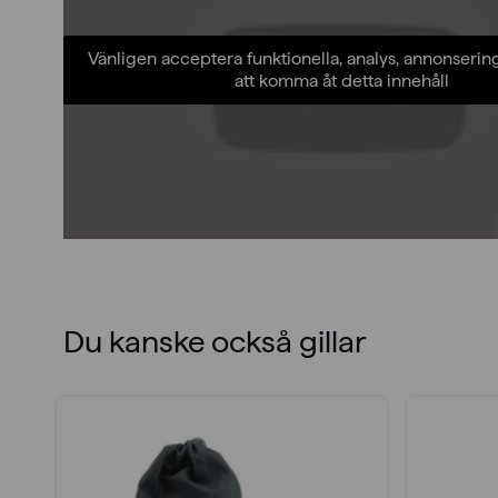
Vänligen acceptera funktionella, analys, annonserin
att komma åt detta innehåll
Du kanske också gillar