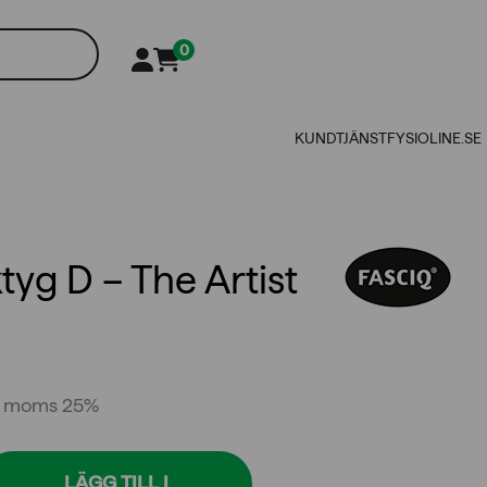
0
KUNDTJÄNST
FYSIOLINE.SE
yg D – The Artist
l. moms 25%
LÄGG TILL I