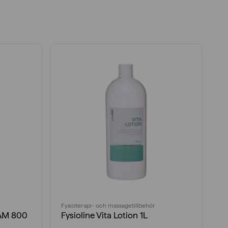
Fysioterapi- och massagetillbehör
An
ÄM 800
Fysioline Vita Lotion 1L
A
a