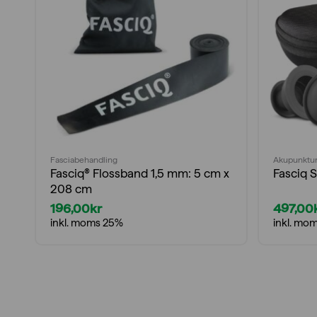
Fasciabehandling
Akupunktur
Fasciq® Flossband 1,5 mm: 5 cm x
Fasciq 
208 cm
196,00
kr
497,00
inkl. moms 25%
inkl. mo