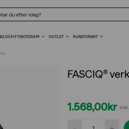
ing
NG OCH FYSIOTERAPI
OUTLET
KUNDTJÄNST
ist
FASCIQ® verkt
1.568,00
kr
ink
FASCIQ®
-
+
verktyg