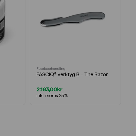
Fasciabehandling
FASCIQ® verktyg B – The Razor
2.163,00
kr
inkl. moms 25%