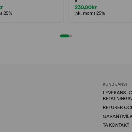
kr
230,00
kr
ms 25%
inkl. moms 25%
KUNDTJÄNST
LEVERANS- 
BETALNINGS
RETURER OC
GARANTIVIL
TA KONTAKT