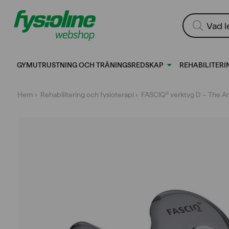
Gå
till
Produktsökn
innehållet
GYMUTRUSTNING OCH TRÄNINGSREDSKAP
REHABILITERI
Hem
›
Rehabilitering och fysioterapi
› FASCIQ® verktyg D – The Art