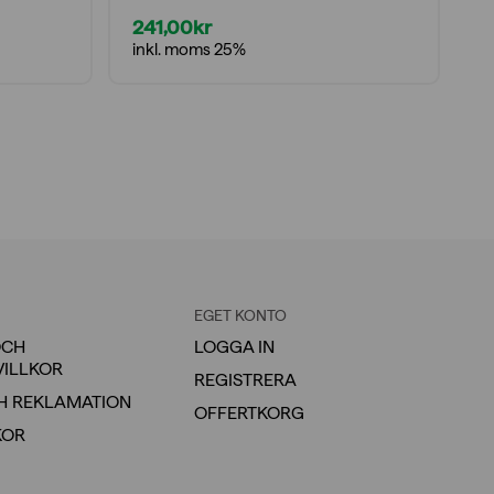
241,00
kr
2
inkl. moms 25%
i
EGET KONTO
OCH
LOGGA IN
VILLKOR
REGISTRERA
H REKLAMATION
OFFERTKORG
KOR