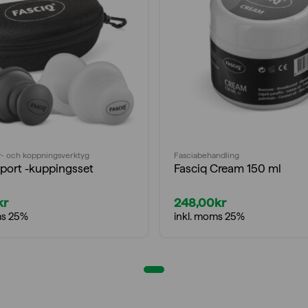
- och koppningsverktyg
Fasciabehandling
Sport -kuppingsset
Fasciq Cream 150 ml
kr
248,00
kr
ms 25%
inkl. moms 25%