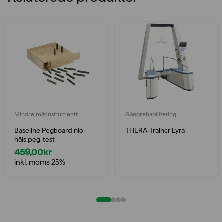
Mindre mätinstrumentt
Gångrehabilitering
Baseline Pegboard nio-
THERA-Trainer Lyra
håls peg-test
459,00
kr
inkl. moms 25%