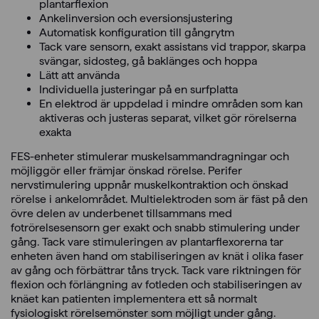
plantarflexion
Ankelinversion och eversionsjustering
Automatisk konfiguration till gångrytm
Tack vare sensorn, exakt assistans vid trappor, skarpa
svängar, sidosteg, gå baklänges och hoppa
Lätt att använda
Individuella justeringar på en surfplatta
En elektrod är uppdelad i mindre områden som kan
aktiveras och justeras separat, vilket gör rörelserna
exakta
FES-enheter stimulerar muskelsammandragningar och
möjliggör eller främjar önskad rörelse. Perifer
nervstimulering uppnår muskelkontraktion och önskad
rörelse i ankelområdet. Multielektroden som är fäst på den
övre delen av underbenet tillsammans med
fotrörelsesensorn ger exakt och snabb stimulering under
gång. Tack vare stimuleringen av plantarflexorerna tar
enheten även hand om stabiliseringen av knät i olika faser
av gång och förbättrar tåns tryck. Tack vare riktningen för
flexion och förlängning av fotleden och stabiliseringen av
knäet kan patienten implementera ett så normalt
fysiologiskt rörelsemönster som möjligt under gång.