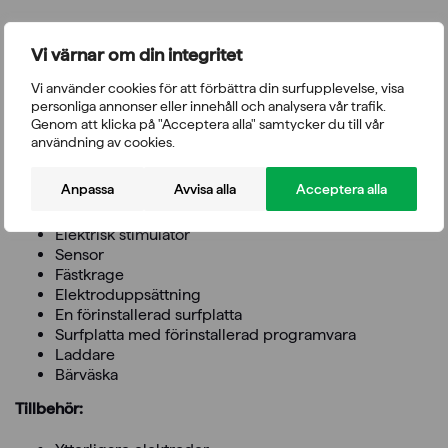
Om rehabilitatorn ännu inte är redo att gå kan enheten
användas för passiv rörelseträning och spasticitetskontroll.
Vi värnar om din integritet
Att helt enkelt träna rörelsen passivt kan vara meningsfullt
Vi använder cookies för att förbättra din surfupplevelse, visa
för patienten och minska svullnaden i extremiteten.
personliga annonser eller innehåll och analysera vår trafik.
Rörelseträning kan förebygga och bromsa muskelatrofi
Genom att klicka på "Acceptera alla" samtycker du till vår
och påverka spasticitet. Hantering av spasticitet är en av
användning av cookies.
de viktigaste fördelarna med utrustningen.
Anpassa
Avvisa alla
Acceptera alla
I paketet ingår:
Elektrisk stimulator
Sensor
Fästkrage
Elektroduppsättning
En förinstallerad surfplatta
Surfplatta med förinstallerad programvara
Laddare
Bärväska
Tillbehör: