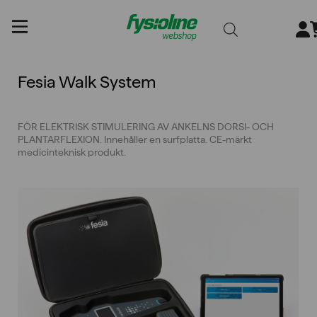
Gå
till
innehållet
Fesia Walk System
FÖR ELEKTRISK STIMULERING AV ANKELNS DORSI- OCH
PLANTARFLEXION. Innehåller en surfplatta. CE-märkt
medicinteknisk produkt.