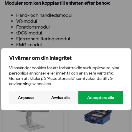
Moduler som kan kopplas till enheten efter behov:
Hand- och handledsmodul
VR-modul
Fonationsmodul
tDCS-modul
Fjärrrehabiliteringsmodul
EMG-modul
Vi värnar om din integritet
Vi använder cookies för att förbättra din surfupplevelse, visa
Du kanske också gillar
personliga annonser eller innehåll och analysera vår trafik.
Genom att klicka på "Acceptera alla" samtycker du till vår
användning av cookies.
Anpassa
Avvisa alla
Acceptera alla