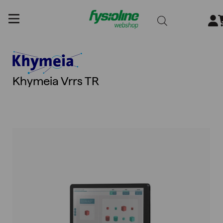
Gå
till
innehållet
Khymeia Vrrs TR