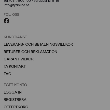
Tel. (08) 7606 100 / vardagar kl. 8–16
info@fysioline.se
FÖLJ OSS
KUNDTJÄNST
LEVERANS- OCH BETALNINGSVILLKOR
RETURER OCH REKLAMATION
GARANTIVILKOR
TA KONTAKT
FAQ
EGET KONTO
LOGGA IN
REGISTRERA
OFFERTKORG