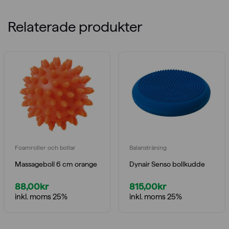
Relaterade produkter
Foamroller och bollar
Balansträning
Massageboll 6 cm orange
Dynair Senso bollkudde
88,00
kr
815,00
kr
inkl. moms 25%
inkl. moms 25%