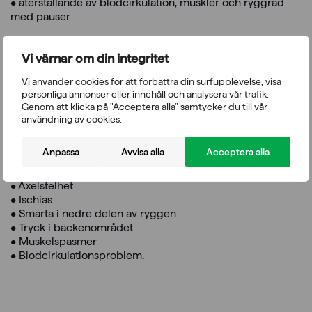
• återställande av blodcirkulation, muskler och ryggrad
med pauser
För hem:
Vi värnar om din integritet
• hantering av ryggsmärta
• för återhämtning
Vi använder cookies för att förbättra din surfupplevelse, visa
personliga annonser eller innehåll och analysera vår trafik.
Mastercare hjälper vid:
Genom att klicka på "Acceptera alla" samtycker du till vår
användning av cookies.
• Ledstelhet och inflammation
• Problem med ankel-, knä- och höftfunktion
Anpassa
Avvisa alla
Acceptera alla
• Nervrotskompression
• Nacksmärta
• Axelstelhet
• Ischias
• Smärta i nedre delen av ryggen
• Tryck i bäckenområdet
• Muskelspasmer
• Blodcirkulationsproblem.