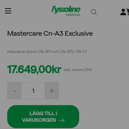
Gå
till
innehållet
Mastercare Cn-A3 Exclusive
Inkluderar dynor CN-SP1 och CN-SP2, CN-T2
17.649,00
kr
inkl. moms 25%
Mastercare
-
+
Cn-
A3
Exclusive
mängd
LÄGG TILL I
VARUKORGEN