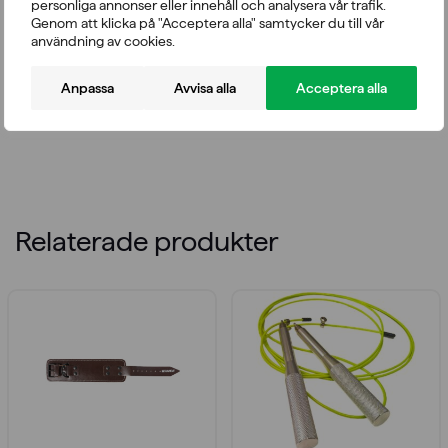
BESKRIVNING
RECENSIONER
FRÅGOR
personliga annonser eller innehåll och analysera vår trafik.
Genom att klicka på "Acceptera alla" samtycker du till vår
användning av cookies.
Läder. Monteringsgummin medföljer. När bollen är fylld är
dess diameter cirka 25–30 cm, beroende på hur mycket
Anpassa
Avvisa alla
Acceptera alla
du fyller bollen. Levereras tom.
Relaterade produkter