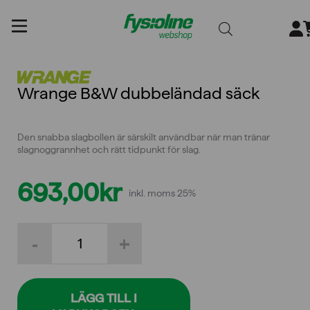
Gå
till
innehållet
Wrange B&W dubbeländad säck
Den snabba slagbollen är särskilt användbar när man tränar
slagnoggrannhet och rätt tidpunkt för slag.
693,00
kr
inkl. moms 25%
Wrange
-
+
B&W
dubbeländad
säck
mängd
LÄGG TILL I