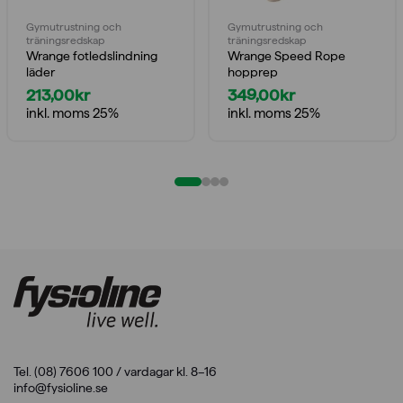
Gymutrustning och
Gymutrustning och
träningsredskap
träningsredskap
Wrange fotledslindning
Wrange Speed Rope
läder
hopprep
213,00
kr
349,00
kr
inkl. moms 25%
inkl. moms 25%
Tel. (08) 7606 100 / vardagar kl. 8–16
info@fysioline.se