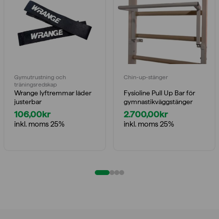
Gymutrustning och
Chin-up-stänger
träningsredskap
Wrange lyftremmar läder
Fysioline Pull Up Bar för
justerbar
gymnastikväggstänger
106,00
kr
2.700,00
kr
inkl. moms 25%
inkl. moms 25%