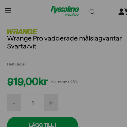
Gå
till
innehållet
Wrange Pro vadderade målslagvantar
Svarta/vit
Helt i läder
919,00
kr
inkl. moms 25%
Wrange
-
+
Pro
vadderade
målslagvantar
Svarta/vit
mängd
LÄGG TILL I