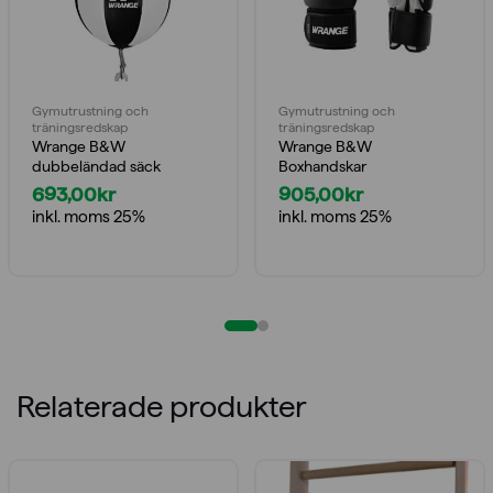
Gymutrustning och
Gymutrustning och
träningsredskap
träningsredskap
Wrange B&W
Wrange B&W
dubbeländad säck
Boxhandskar
693,00
kr
905,00
kr
inkl. moms 25%
inkl. moms 25%
Relaterade produkter