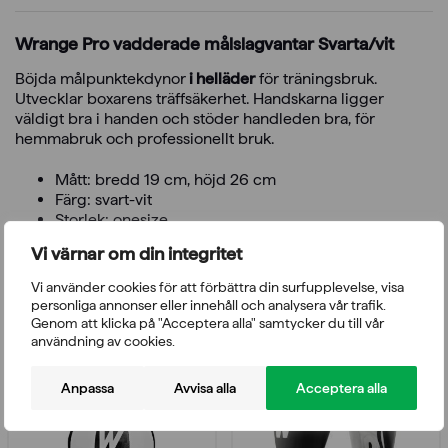
Wrange Pro vadderade målslagvantar Svarta/vit
Böjda målpunktekdynor
i helläder
för träningsbruk.
Utvecklar boxarens träffsäkerhet. Handskarna ligger
väldigt bra i handen och stöder handleden bra,
för
hemmabruk och professionellt bruk.
Mått: bredd 19 cm, höjd 26 cm
Färg: svart-vit
Storlek: onesize
Vi värnar om din integritet
Vi använder cookies för att förbättra din surfupplevelse, visa
Du kanske också gillar
personliga annonser eller innehåll och analysera vår trafik.
Genom att klicka på "Acceptera alla" samtycker du till vår
användning av cookies.
Anpassa
Avvisa alla
Acceptera alla