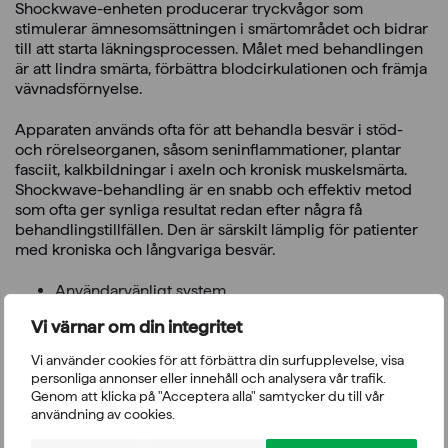
Shockwave-enheten producerar tryckvågor som
stimulerar ämnesomsättningen i smärtområdet och bidrar
till att starta läkningsprocessen. Målet med behandlingen
är att lindra smärta, förbättra blodcirkulationen och främja
vävnadsförnyelse.
Apparaten används ofta för att behandla besvär i stöd-
och rörelseorganen, såsom seninflammationer, plantar
fasciit, kalkbildningar i axeln och kronisk muskelsmärta.
Shockwave-behandling är en snabb och effektiv metod
som ofta ger synliga resultat redan efter några få
behandlingstillfällen. Den är särskilt lämplig för patienter
med kroniska och långvariga besvär.
Användarvänligt system
11-tums färgpekskärm
Vi värnar om din integritet
19 förinställda program som kan anpassas
individuellt
Vi använder cookies för att förbättra din surfupplevelse, visa
Skonsam metod för behandling av kronisk smärta
personliga annonser eller innehåll och analysera vår trafik.
Genom att klicka på "Acceptera alla" samtycker du till vår
Tillval:
enShock Cart-tillbehörsvagn och 3-stegs fotpedal.
användning av cookies.