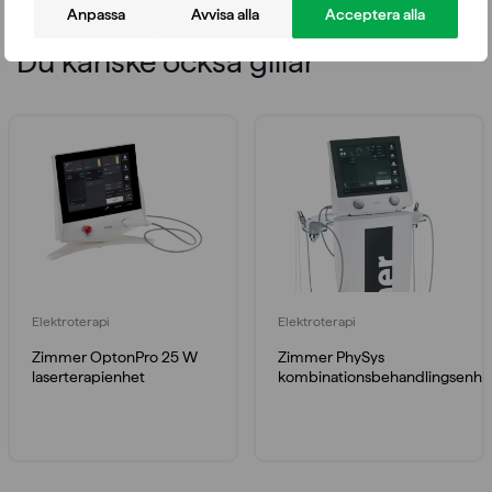
Anpassa
Avvisa alla
Acceptera alla
Du kanske också gillar
Elektroterapi
Elektroterapi
Zimmer OptonPro 25 W
Zimmer PhySys
laserterapienhet
kombinationsbehandlingsenhe