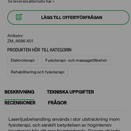
Se leveransalternativ här »
LÄGG TILL OFFERTFÖRFRÅGAN
Artikelnr:
ZM_4686-X01
PRODUKTEN HÖR TILL KATEGORIN
Elektroterapi
Fysioterapi- och massagetillbehör
Rehabilitering och fysioterapi
BESKRIVNING
TEKNISKA UPPGIFTER
RECENSIONER
FRÅGOR
Laserljusbehandling används i stor utsträckning inom
fysioterapi, och särskilt betydelsen av högintensiv
laserterapi blir allt mer framträdande. Genom att leda