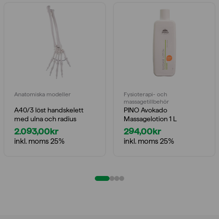
Anatomiska modeller
Fysioterapi- och
massagetillbehör
A40/3 löst handskelett
PINO Avokado
med ulna och radius
Massagelotion 1 L
2.093,00
kr
294,00
kr
inkl. moms 25%
inkl. moms 25%