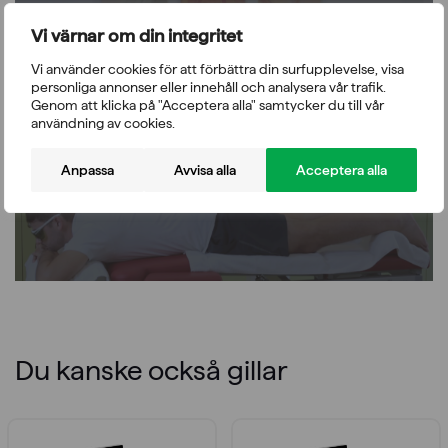
Vi värnar om din integritet
Vi använder cookies för att förbättra din surfupplevelse, visa
personliga annonser eller innehåll och analysera vår trafik.
Genom att klicka på "Acceptera alla" samtycker du till vår
Vänligen acceptera funktionella, analys, annonsering
användning av cookies.
cookies för att komma åt detta innehåll
Anpassa
Avvisa alla
Acceptera alla
Du kanske också gillar