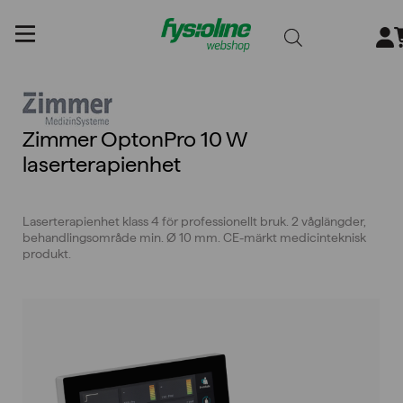
Gå
till
innehållet
Zimmer OptonPro 10 W
laserterapienhet
Laserterapienhet klass 4 för professionellt bruk. 2 våglängder,
behandlingsområde min. Ø 10 mm. CE-märkt medicinteknisk
produkt.