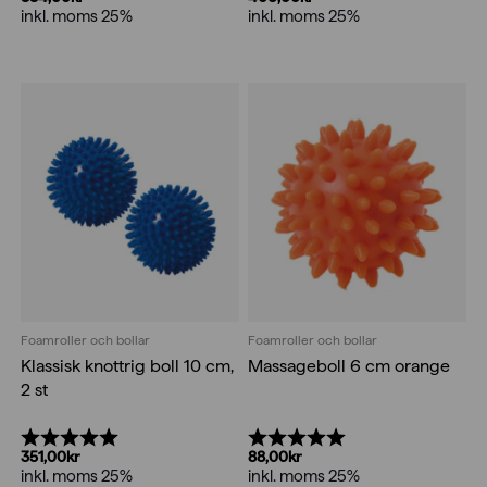
inkl. moms 25%
inkl. moms 25%
Foamroller och bollar
Foamroller och bollar
Klassisk knottrig boll 10 cm,
Massageboll 6 cm orange
2 st
Betyg:
5.0 utav 5 stjärnor
Betyg:
5.0 utav 5 stjärnor
351,00
kr
88,00
kr
inkl. moms 25%
inkl. moms 25%