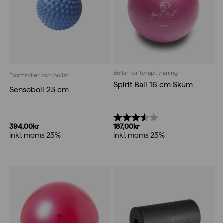
Bollar för terapi, träning
Foamroller och bollar
Spirit Ball 16 cm Skum
Sensoboll 23 cm
Betyg:
3.9 utav 5 stjärnor
394,00
kr
187,00
kr
inkl. moms 25%
inkl. moms 25%