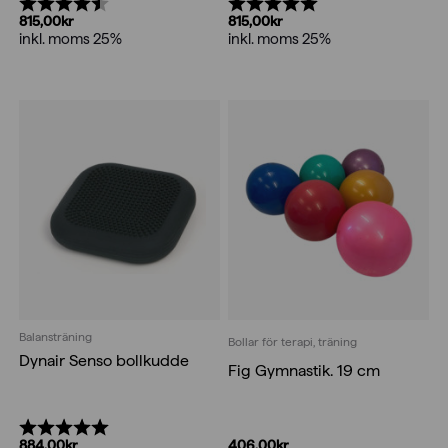
Betyg:
4.5 utav 5 stjärnor
Betyg:
5.0 utav 5 stjärnor
815,00
kr
815,00
kr
inkl. moms 25%
inkl. moms 25%
Balansträning
Bollar för terapi, träning
Dynair Senso bollkudde
Fig Gymnastik. 19 cm
Betyg:
5.0 utav 5 stjärnor
406,00
kr
884,00
kr