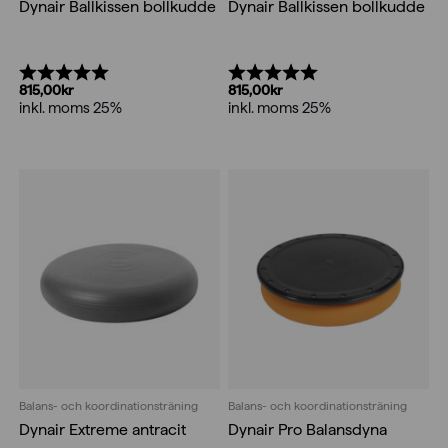
Dynair Ballkissen bollkudde
Dynair Ballkissen bollkudde
Betyg:
5.0 utav 5 stjärnor
Betyg:
5.0 utav 5 stjärnor
815,00
kr
815,00
kr
inkl. moms 25%
inkl. moms 25%
Balans- och koordinationsträning
Balans- och koordinationsträning
Dynair Extreme antracit
Dynair Pro Balansdyna