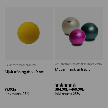
Gymutrustning och träningsredskap
Bollar för terapi, träning
Myball mjuk antracit
Mjuk träningsboll 9 cm
Betyg:
4.5 utav 5 stjärnor
79,00
kr
384,00
kr
–
459,00
kr
inkl. moms 25%
Prisintervall:
inkl. moms 25%
384,00kr
till
459,00kr