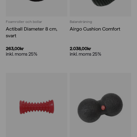
Foamroller och bollar
Balansträning
Actiball Diameter 8 cm,
Airgo Cushion Comfort
svart
263,00
kr
2.038,00
kr
inkl. moms 25%
inkl. moms 25%