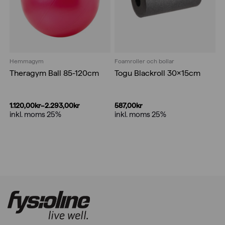
Hemmagym
Foamroller och bollar
Theragym Ball 85-120cm
Togu Blackroll 30x15cm
1.120,00
kr
–
2.293,00
kr
587,00
kr
Prisintervall:
inkl. moms 25%
inkl. moms 25%
1.120,00kr
till
2.293,00kr