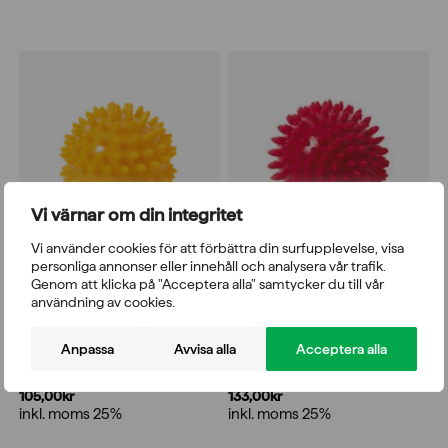
Vi värnar om din integritet
Vi använder cookies för att förbättra din surfupplevelse, visa
personliga annonser eller innehåll och analysera vår trafik.
Genom att klicka på "Acceptera alla" samtycker du till vår
Foamroller och bollar
Foamroller och bollar
användning av cookies.
Massageboll 8 cm gul
Massageboll 9 cm röd
Anpassa
Avvisa alla
Acceptera alla
Betyg:
3.0 utav 5 stjärnor
Betyg:
5.0 utav 5 stjärnor
105,00
kr
133,00
kr
inkl. moms 25%
inkl. moms 25%