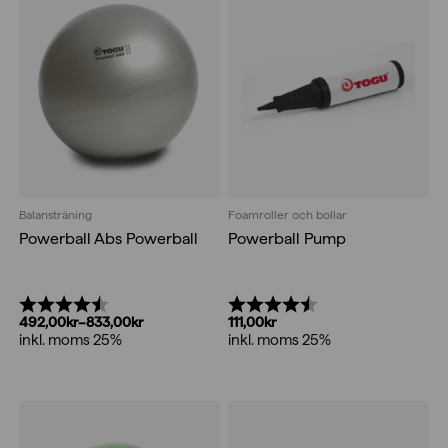
Balansträning
Foamroller och bollar
Powerball Abs Powerball
Powerball Pump
Betyg:
4.5 utav 5 stjärnor
Betyg:
4.8 utav 5 stjärnor
492,00
kr
–
833,00
kr
111,00
kr
Prisintervall:
inkl. moms 25%
inkl. moms 25%
492,00kr
till
833,00kr